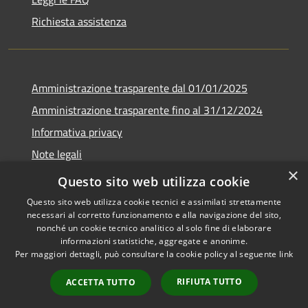
Richiesta assistenza
Amministrazione trasparente dal 01/01/2025
Amministrazione trasparente fino al 31/12/2024
Informativa privacy
Note legali
×
Dichiarazione di accessibilità
Questo sito web utilizza cookie
Questo sito web utilizza cookie tecnici e assimilati strettamente
necessari al corretto funzionamento e alla navigazione del sito,
nonché un cookie tecnico analitico al solo fine di elaborare
informazioni statistiche, aggregate e anonime.
RSS
Copyright © 2026 • Comune di
Per maggiori dettagli, può consultare la cookie policy al seguente
link
Accessibilità
Gabbioneta-Binanuova •
Privacy
Municipium
Powered by
•
RIFIUTA TUTTO
ACCETTA TUTTO
Cookie
Accesso redazione