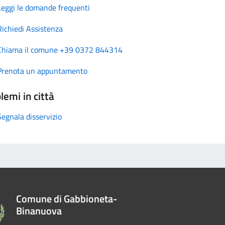
Leggi le domande frequenti
Richiedi Assistenza
Chiama il comune +39 0372 844314
Prenota un appuntamento
lemi in città
Segnala disservizio
Comune di Gabbioneta-
Binanuova