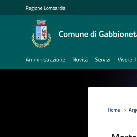
Salta al contenuto principale
Regione Lombardia
Comune di Gabbione
Amministrazione
Novità
Servizi
Vivere 
Home
>
Arg