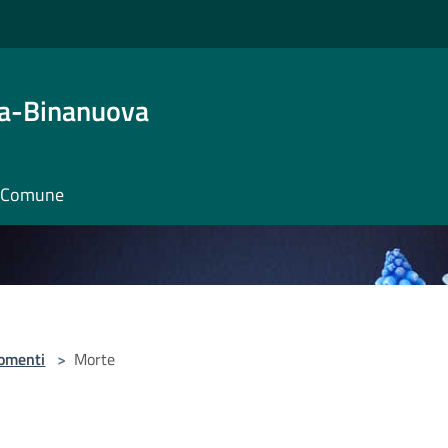
ta-Binanuova
il Comune
omenti
>
Morte